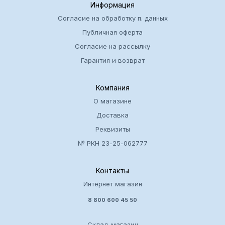
Информация
<li>устойчивость к воздействию влаги,
Согласие на обработку п. данных
грызунов, плесени.</li>
</ul><br><br>
Публичная оферта
Согласие на рассылку
Гарантия и возврат
Компания
О магазине
Доставка
Реквизиты
№ РКН 23-25-062777
Контакты
Интернет магазин
8 800 600 45 50
Склад-магазин