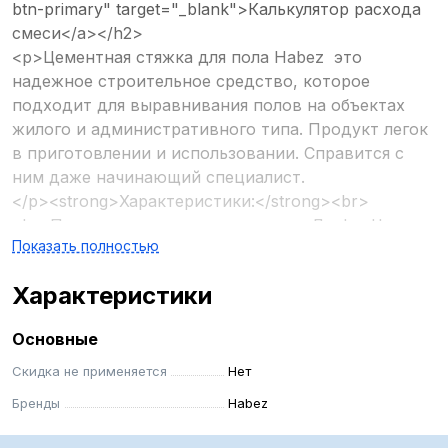
btn-primary" target="_blank">Калькулятор расхода
смеси</a></h2>
<p>Цементная стяжка для пола Habez это
надежное строительное средство, которое
подходит для выравнивания полов на объектах
жилого и административного типа. Продукт легок
в приготовлении и использовании. Справится с
ним даже начинающий специалист.
</p><strong>Характеристики:</strong><br>
<br>Применение для теплых полов: Да<br>Цвет:
Показать полностью
Серый<br>Морозоустойчивость: 25 полных
циклов<br><br><strong>Преимущества:</strong>
Характеристики
<br><br>
<ul>
Основные
<li>стойкость к высоким температурам;</li>
<li>стойкость к температурным перепадам,
Скидка не применяется
Нет
вибрациям и химически агрессивным средам;</li>
Бренды
Habez
<li>высокий предел огнестойкости;</li>
<li>экологичность;</li>