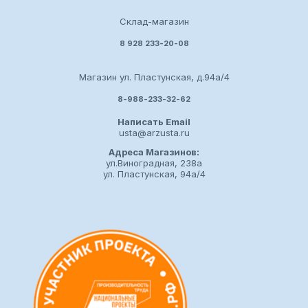
space">36х36мм</span></li><li><span
class="redactor-invisible-space">Толщина металла
Склад-магазин
3мм</span></li><li><span class="redactor-invisible-
8 928 233-20-08
space">Длина 6 метров.</span></li><li><span
class="redactor-invisible-space">Цена указана за
Магазин ул. Пластунская, д.94а/4
метр.</span></li></ul></span></span>
8-988-233-32-62
Написать Email
usta@arzusta.ru
Адреса Магазинов:
ул.Виноградная, 238а
ул. Пластунская, 94а/4