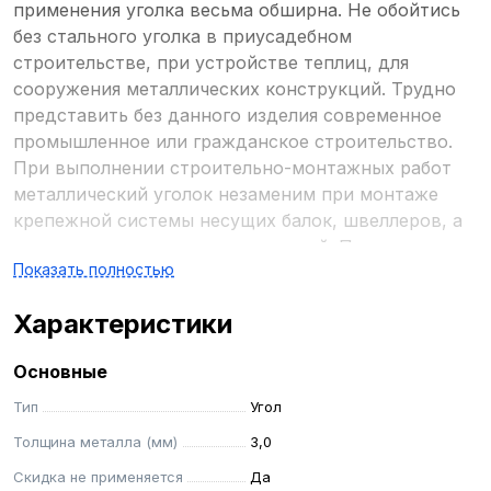
применения уголка весьма обширна. Не обойтись
без стального уголка в приусадебном
строительстве, при устройстве теплиц, для
сооружения металлических конструкций. Трудно
представить без данного изделия современное
промышленное или гражданское строительство.
При выполнении строительно-монтажных работ
металлический уголок незаменим при монтаже
крепежной системы несущих балок, швеллеров, а
также других металлоконструкций. Помимо этого,
Показать полностью
невозможно обойтись без металлического уголка
при производстве крепежных работ во время
Характеристики
прокладки трубопроводов надземным образом.
</p><p>Уголок незаменим в каркасном высотном
Основные
строительстве. В монолитном строительстве
уголок выступает как жесткая арматура для
Тип
Угол
усиления бетона. Для перекрытий, которые
Толщина металла (мм)
3,0
подвергаются повышенным механическим
Скидка не применяется
Да
нагрузкам, уголок выполняет аналогичную задачу.