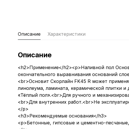
Описание
Характеристики
Описание
<h2>Применение</h2><p>Наливной пол Основи
окончательного выравнивания оснований слое
<br>Основит Скорлайн FK45 R может применят
линолеума, ламината, керамической плитки и
«Тёплый пол».<br>Для ручного и механизиров
<br>Для внутренних работ.<br>Не эксплуатир
</p>
<h3>Рекомендуемые основания</h3>
<p>Бетонные, гипсовые и цементно-песчаные, в