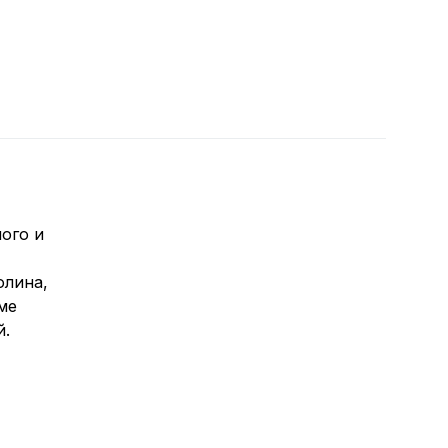
ого и
олина,
ме
й.