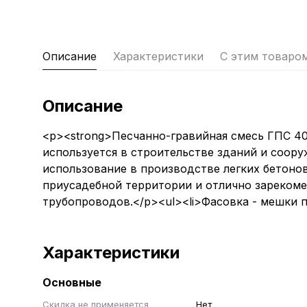
Описание
Характеристики
С этим товаро
Описание
<p><strong>Песчанно-гравийная смесь ГПС 40 
используется в строительстве зданий и соору
использование в производстве легких бетоно
приусадебной территории и отлично зарекоме
трубопроводов.</p><ul><li>Фасовка - мешки по
Характеристики
Основные
Скидка не применяется
Нет