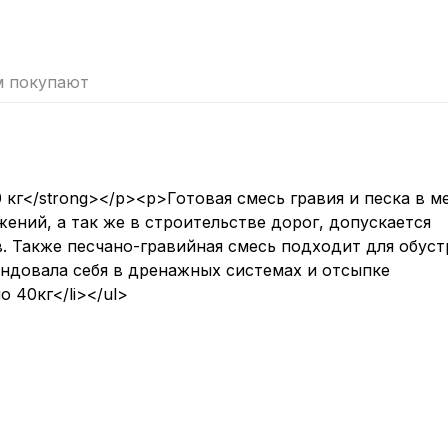
м покупают
кг</strong></p><p>Готовая смесь гравия и песка в м
жений, а так же в строительстве дорог, допускается
в. Также песчано-гравийная смесь подходит для обус
ндовала себя в дренажных системах и отсыпке
 40кг</li></ul>