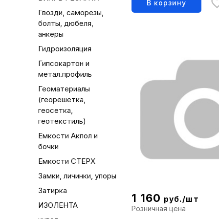
В корзину
Гвозди, саморезы,
болты, дюбеля,
анкеры
Гидроизоляция
Гипсокартон и
метал.профиль
Геоматериалы
(георешетка,
геосетка,
геотекстиль)
Емкости Акпол и
бочки
Емкости СТЕРХ
Замки, личинки, упоры
Затирка
1 160
руб./шт
ИЗОЛЕНТА
Розничная цена