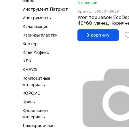
инвэл
В наличии
Инструмент Патриот
Артикул: 00000178699
Угол торцевой EcoDe
Инструменты
40*60 глянец Коричн
Канализация
Карнизы пластик
В корзину
Керхер
Клей Акфикс
КЛК
КНАУФ
Композитные
материалы
КОРСИС
Краны
Кровельные
материалы
Лакокрасочная