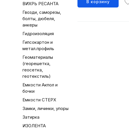
В корзину
ВИХРЬ РЕСАНТА
Гвозди, саморезы,
болты, дюбеля,
анкеры
Гидроизоляция
Гипсокартон и
метал.профиль
Геоматериалы
(георешетка,
геосетка,
геотекстиль)
Емкости Акпол и
бочки
Емкости СТЕРХ
Замки, личинки, упоры
Затирка
ИЗОЛЕНТА