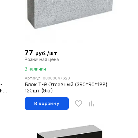
77
руб./шт
Розничная цена
В наличии
Артикул: 00000047620
-
Блок Т-9 Отсевный (390*90*188)
 F35
120шт (9кг)
В корзину