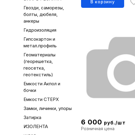
В корзину
Гвозди, саморезы,
болты, дюбеля,
анкеры
Гидроизоляция
Гипсокартон и
метал.профиль
Геоматериалы
(георешетка,
геосетка,
геотекстиль)
Емкости Акпол и
бочки
Емкости СТЕРХ
Замки, личинки, упоры
Затирка
6 000
руб./шт
ИЗОЛЕНТА
Розничная цена