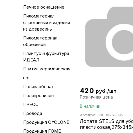
Печное оснащение
Пиломатериал
строганный и изделия
из древесины
Пиломатерриал
обрезнной
Плинтус и фурнитура
ИДЕАЛ
Плитка керамическая
пол
Поликарбонат
420
руб./шт
Полипропилен
Розничная цена
ПРЕСС
В наличии
Провода
Артикул: 00000253892
Лопата STELS для уб
Продукция CYCLONE
пластиковая,275х345
Продукция FOME