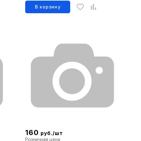
"х3\4"
В корзину
160
руб./шт
Розничная цена