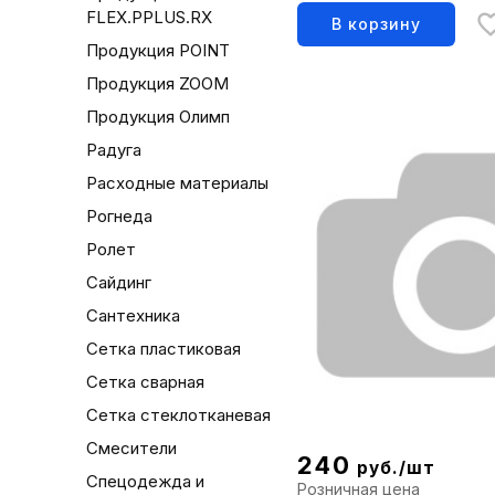
ой черенок Россия
FLEX.PPLUS.RX
В корзину
Продукция POINT
Продукция ZOOM
Продукция Олимп
Радуга
Расходные материалы
Рогнеда
Ролет
Сайдинг
Сантехника
Сетка пластиковая
Сетка сварная
Сетка стеклотканевая
Смесители
240
руб./шт
Спецодежда и
Розничная цена