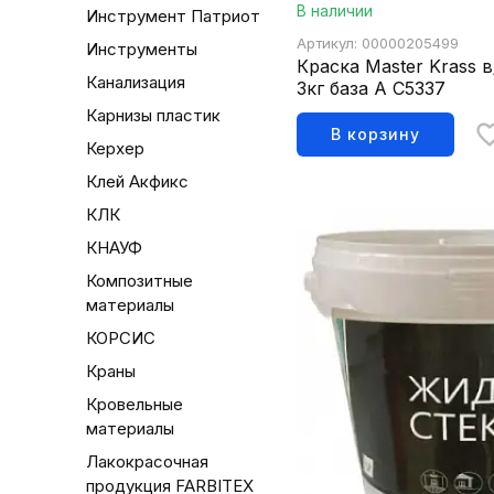
В наличии
Инструмент Патриот
Артикул: 00000205499
Инструменты
Краска Master Krass 
Канализация
3кг база А С5337
Карнизы пластик
В корзину
Керхер
Клей Акфикс
КЛК
КНАУФ
Композитные
материалы
КОРСИС
Краны
Кровельные
материалы
Лакокрасочная
продукция FARBITEX