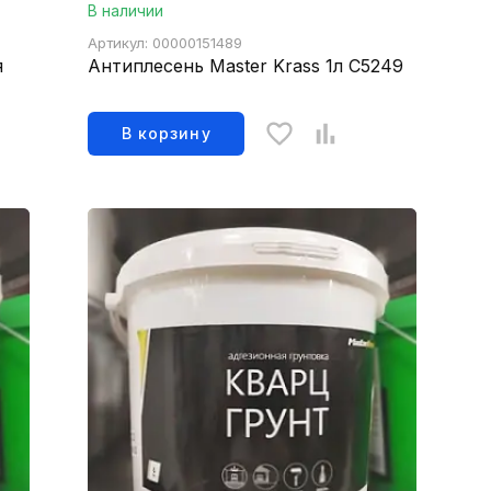
В наличии
Артикул: 00000151489
я
Антиплесень Master Krass 1л С5249
В корзину