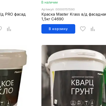
В наличии
Артикул: 00000151590
в/д PRO фасад
Краска Master Krass в/д фасадна
1,5кг С4690
В корзину