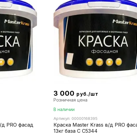
3 000
руб./шт
Розничная цена
В наличии
Артикул: 00000168395
в/д PRO фасад
Краска Master Krass в/д PRO фас
13кг база С С5344