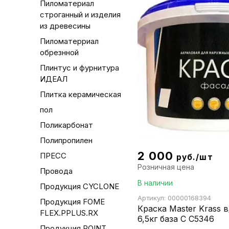
Пиломатериал
строганный и изделия
из древесины
Пиломатерриал
обрезнной
Плинтус и фурнитура
ИДЕАЛ
Плитка керамическая
пол
Поликарбонат
Полипропилен
2 000
ПРЕСС
руб./шт
Розничная цена
Провода
В наличии
Продукция CYCLONE
Артикул: 00000168394
Продукция FOME
Краска Master Krass 
FLEX.PPLUS.RX
6,5кг база С С5346
Продукция POINT