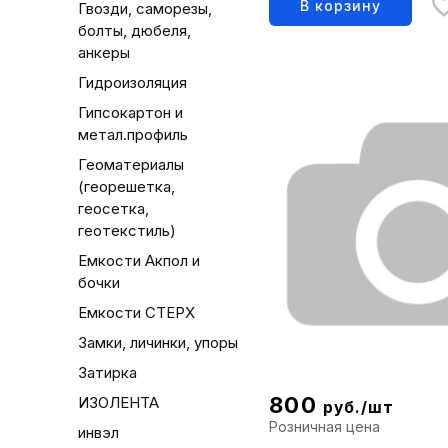
В корзину
Гвозди, саморезы,
болты, дюбеля,
анкеры
Гидроизоляция
Гипсокартон и
метал.профиль
Геоматериалы
(георешетка,
геосетка,
геотекстиль)
Емкости Акпол и
бочки
Емкости СТЕРХ
Замки, личинки, упоры
Затирка
800
ИЗОЛЕНТА
руб./шт
Розничная цена
инвэл