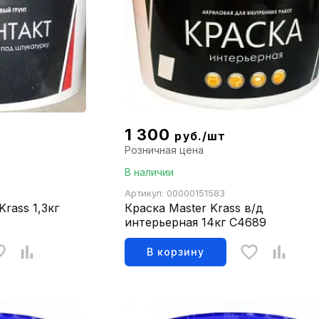
1 300
руб./шт
Розничная цена
В наличии
Артикул: 00000151583
rass 1,3кг
Краска Master Krass в/д
интерьерная 14кг С4689
В корзину