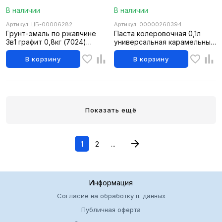
В наличии
В наличии
Артикул: ЦБ-00006282
Артикул: 00000260394
Грунт-эмаль по ржавчине
Паста колеровочная 0,1л
3в1 графит 0,8кг (7024)
универсальная карамельный
FARBITEX (14шт)
FARBITEX (6шт)
В корзину
В корзину
Показать ещё
1
2
...
Информация
Согласие на обработку п. данных
Публичная оферта