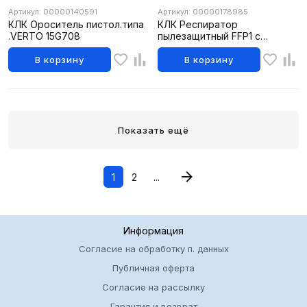
Артикул: 00000140591
Артикул: 00000178985
КЛК Ороситель пистол.типа
КЛК Респиратор
.VERTO 15G708
пылезащитный FFP1 с
класс.клапаном 4ПДК
98627002
В корзину
В корзину
Показать ещё
1
2
...
Информация
Согласие на обработку п. данных
Публичная оферта
Согласие на рассылку
Гарантия и возврат