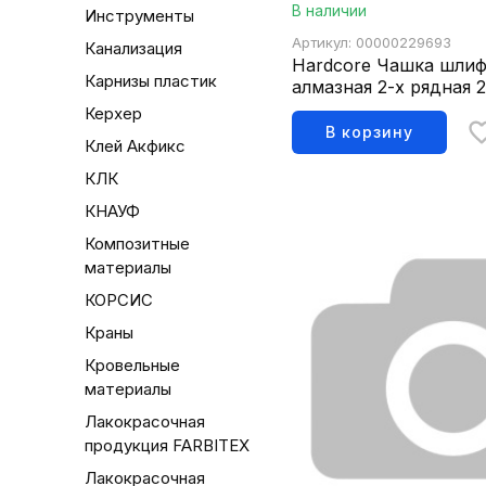
В наличии
Инструменты
Артикул: 00000229693
Канализация
Hardcore Чашка шли
Карнизы пластик
алмазная 2-х рядная 
Almarez 303223
Керхер
В корзину
Клей Акфикс
КЛК
КНАУФ
Композитные
материалы
КОРСИС
Краны
Кровельные
материалы
Лакокрасочная
продукция FARBITEX
Лакокрасочная