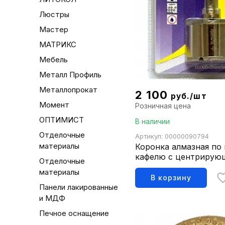
Люстры
Мастер
МАТРИКС
Мебель
Металл Профиль
Металлопрокат
2 100
руб./шт
Момент
Розничная цена
ОПТИМИСТ
В наличии
Отделочные
Артикул: 00000090794
материалы
Коронка алмазная по
кафелю с центрирую
Отделочные
68мм 400068
материалы
В корзину
Панели лакированные
и МДФ
Печное оснащение