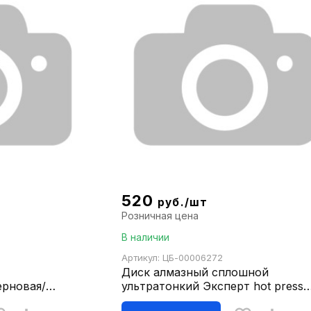
520
руб./шт
Розничная цена
В наличии
Артикул: ЦБ-00006272
Диск алмазный сплошной
ерновая/
ультратонкий Эксперт hot press
рофи 39513-1
76x10мм UTE500