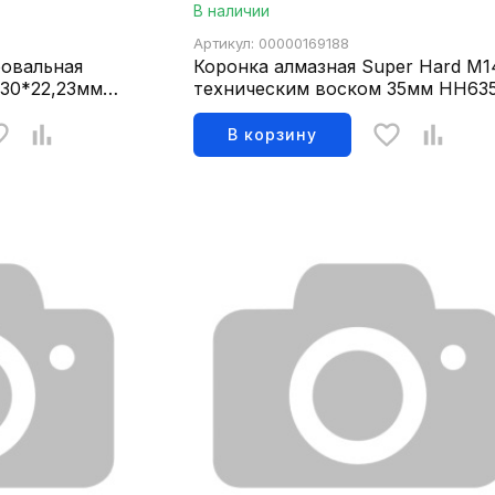
В наличии
Артикул: 00000169188
фовальная
Коронка алмазная Super Hard M1
230*22,23мм
техническим воском 35мм НН63
В корзину