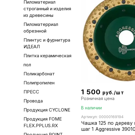
Пиломатериал
строганный и изделия
из древесины
Пиломатерриал
обрезнной
Плинтус и фурнитура
ИДЕАЛ
Плитка керамическая
пол
Поликарбонат
Полипропилен
1 500
ПРЕСС
руб./шт
Розничная цена
Провода
В наличии
Продукция CYCLONE
Артикул: 00000169194
Продукция FOME
Чашка 125 по дереву 
FLEX.PPLUS.RX
шаг 1 Aggressive 3901
Продукция POINT