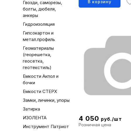
В корзину
Гвозди, саморезы,
болты, дюбеля,
анкеры
Гидроизоляция
Гипсокартон и
метал.профиль
Геоматериалы
(георешетка,
геосетка,
геотекстиль)
Емкости Акпол и
бочки
Емкости СТЕРХ
Замки, личинки, упоры
Затирка
4 050
ИЗОЛЕНТА
руб./шт
Розничная цена
Инструмент Патриот