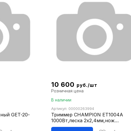
10 600
руб./шт
Розничная цена
В наличии
Артикул: 00000263994
ный GET-20-
Триммер CHAMPION ET1004A
1000Вт,леска 2х2,4мм,нож
4х230,4,0кг