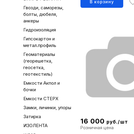
В корзину
Гвозди, саморезы,
болты, дюбеля,
анкеры
Гидроизоляция
Гипсокартон и
метал.профиль
Геоматериалы
(георешетка,
геосетка,
геотекстиль)
Емкости Акпол и
бочки
Емкости СТЕРХ
Замки, личинки, упоры
Затирка
16 000
руб./шт
ИЗОЛЕНТА
Розничная цена