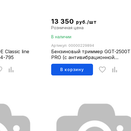
13 350
руб./шт
Розничная цена
В наличии
Артикул: 00000229894
Classic line
Бензиновый триммер GGT-2500Т
44-795
PRO (с антивибрационной
системой) Huter
В корзину