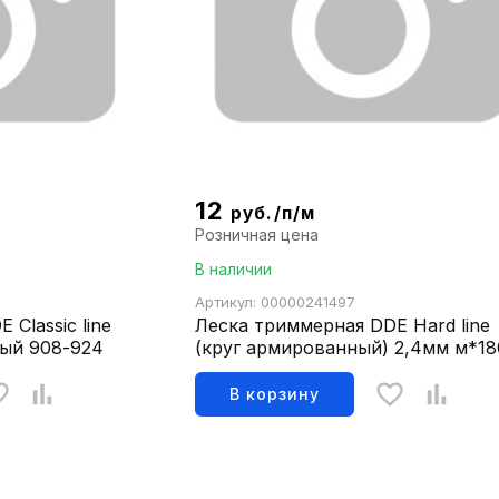
12
руб./п/м
Розничная цена
В наличии
Артикул: 00000241497
Classic line
Леска триммерная DDE Hard line
тый 908-924
(круг армированный) 2,4мм м*1
241-949
В корзину