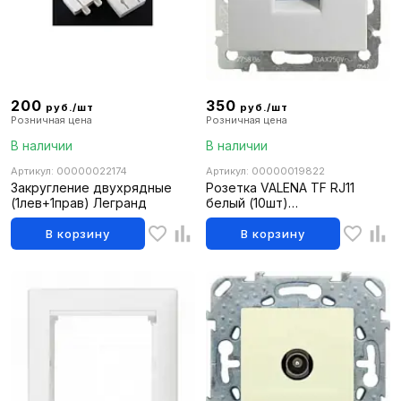
200
350
руб./шт
руб./шт
Розничная цена
Розничная цена
В наличии
В наличии
Артикул: 00000022174
Артикул: 00000019822
Закругление двухрядные
Розетка VALENA TF RJ11
(1лев+1прав) Легранд
белый (10шт)
(10130010\200812\001737\43
ПОРТУГАЛИЯ) 774438
В корзину
В корзину