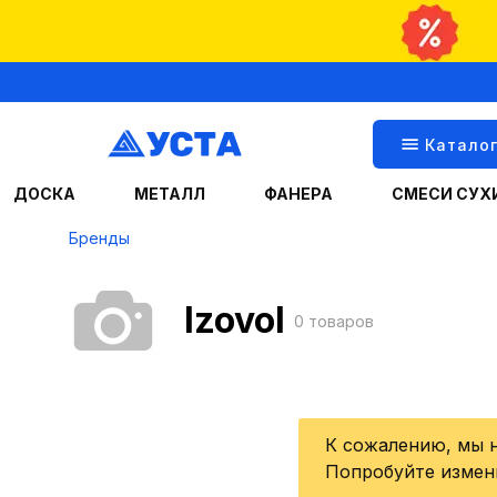
Катало
ДОСКА
МЕТАЛЛ
ФАНЕРА
СМЕСИ СУХ
Бренды
Izovol
0 товаров
К сожалению, мы 
Попробуйте измен